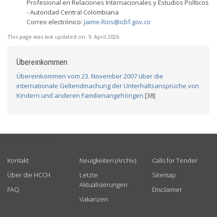
Profesional en Relaciones Internacionales y Estudios Políticos
- Autoridad Central Colombiana
Correo electrónico:
Jaime.Rios@icbf.gov.co
This page was last updated on:
9. April 2026
Übereinkommen
Übereinkommen vom 23. November 2007 über die
internationale Geltendmachung der Unterhaltsansprüche von
Kindern und anderen Familienangehörigen
[38]
USEFUL LINKS
Kontakt
Neuigkeiten (Archiv)
Calls for Tender
Über die HCCH
Letzte
Sitemap
Aktualisierungen
FAQ
Disclaimer
Vakanzen