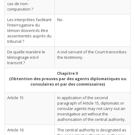
cas de non-
comparution ?
Les interprètes facilitant
No.
l’interrogatoire du
témoin doivent-ils être
assermentés auprès du
tribunal ?
De quelle manière le
A civil servant of the Court transcribes
témoignage est-il
the testimony.
transcrit ?
Chapitre II
(Obtention des preuves par des agents diplomatiques ou
consulaires et par des commissaires)
Article 15
In application of the second
paragraph of Article 15, diplomatic or
consular agents may not carry out an
investigative act without the
authorisation of the central authority.
Article 16
The central authority is designated as