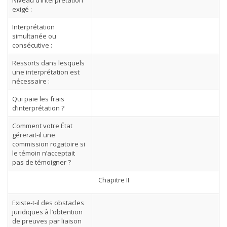
Niveau d’interprétation
exigé :
Interprétation
simultanée ou
consécutive :
Ressorts dans lesquels
une interprétation est
nécessaire :
Qui paie les frais
d’interprétation ?
Comment votre État
gérerait-il une
commission rogatoire si
le témoin n’acceptait
pas de témoigner ?
Chapitre II
Existe-t-il des obstacles
juridiques à l’obtention
de preuves par liaison