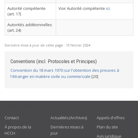
Autorité compétente
Voir Autorité compétente
ici
.
(art. 17)
Autorités additionnelles
(art. 24)
Dernière mise à jour de cette page :
13 février 2024
Conventions (incl. Protocoles et Principes)
Convention du 18 mars 1970 sur l'obtention des preuves à
l'étranger en matière civile ou commerciale
[20]
USEFUL LINKS
Contact
Actualités (Archives)
Appels d'offres
À propos de la
Dernières mises à
Plan du site
HCCH
jour
Avis juridique