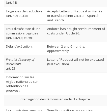
(art. 11) :
Exigences de traduction
Accepts Letters of Request written in
(art. 4(2) et 33) :
or translated into Catalan, Spanish
and French.
Frais d’exécution d’une
Andorra has sought reimbursement of
commission rogatoire
costs under Article 26.
(art. 14(2)(3) et 26) :
Délai d’exécution :
Between 2 and 6 months,
approximately.
Pre-trial discovery of
Letter of Request will not be executed
documents
(full exclusion).
art. 23 :
Information sur les
règles nationales sur
l’obtention des
preuves :
Interrogation des témoins en vertu du chapitre I
La commission rogatoire
Specific questions are required.