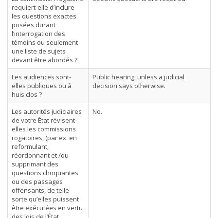
requiert-elle d’inclure
les questions exactes
posées durant
l’interrogation des
témoins ou seulement
une liste de sujets
devant être abordés ?
Les audiences sont-
Public hearing, unless a judicial
elles publiques ou à
decision says otherwise.
huis clos ?
Les autorités judiciaires
No.
de votre État révisent-
elles les commissions
rogatoires, (par ex. en
reformulant,
réordonnant et /ou
supprimant des
questions choquantes
ou des passages
offensants, de telle
sorte qu’elles puissent
être exécutées en vertu
des lois de l’État