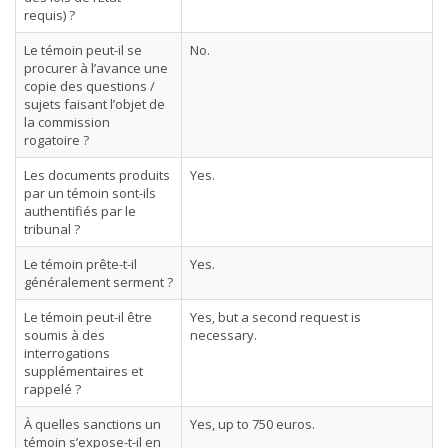
requis) ?
Le témoin peut-il se
No.
procurer à l’avance une
copie des questions /
sujets faisant l’objet de
la commission
rogatoire ?
Les documents produits
Yes.
par un témoin sont-ils
authentifiés par le
tribunal ?
Le témoin prête-t-il
Yes.
généralement serment ?
Le témoin peut-il être
Yes, but a second request is
soumis à des
necessary.
interrogations
supplémentaires et
rappelé ?
À quelles sanctions un
Yes, up to 750 euros.
témoin s’expose-t-il en