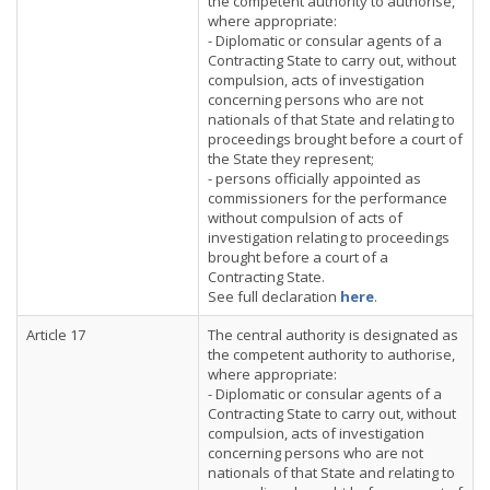
the competent authority to authorise,
where appropriate:
- Diplomatic or consular agents of a
Contracting State to carry out, without
compulsion, acts of investigation
concerning persons who are not
nationals of that State and relating to
proceedings brought before a court of
the State they represent;
- persons officially appointed as
commissioners for the performance
without compulsion of acts of
investigation relating to proceedings
brought before a court of a
Contracting State.
See full declaration
here
.
Article 17
The central authority is designated as
the competent authority to authorise,
where appropriate:
- Diplomatic or consular agents of a
Contracting State to carry out, without
compulsion, acts of investigation
concerning persons who are not
nationals of that State and relating to