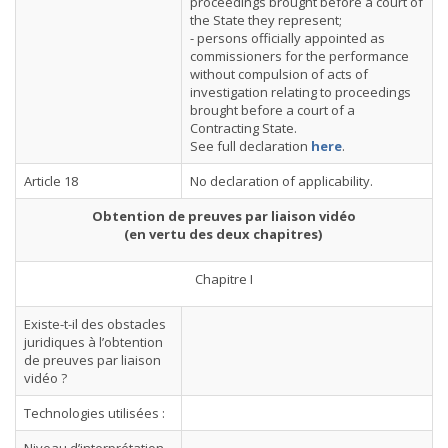
proceedings brought before a court of
the State they represent;
- persons officially appointed as
commissioners for the performance
without compulsion of acts of
investigation relating to proceedings
brought before a court of a
Contracting State.
See full declaration
here
.
Article 18
No declaration of applicability.
Obtention de preuves par liaison vidéo
(en vertu des deux chapitres)
Chapitre I
Existe-t-il des obstacles
juridiques à l’obtention
de preuves par liaison
vidéo ?
Technologies utilisées :