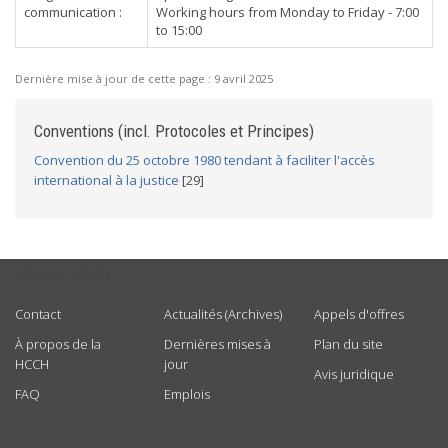
communication :
Working hours from Monday to Friday - 7:00
to 15:00
Dernière mise à jour de cette page :
9 avril 2025
Conventions (incl. Protocoles et Principes)
Convention du 25 octobre 1980 tendant à faciliter l'accès
international à la justice
[29]
USEFUL LINKS
Contact
Actualités (Archives)
Appels d'offres
À propos de la
Dernières mises à
Plan du site
HCCH
jour
Avis juridique
FAQ
Emplois