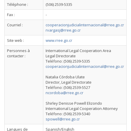
Téléphone :
(506) 2539-5335
Fax :
-
Courriel :
cooperacionjudicialinternacional@rree.go.cr
rvargasj@rree.go.cr
Site web :
www.rree.go.cr
Personnes à
International Legal Cooperation Area
contacter :
Legal Directorate
Teléfono: (506) 2539-5335
cooperacionjudicialinternacional@rree.go.cr
Natalia Córdoba Ulate
Director, Legal Directorate
Teléfono: (506) 2539-5527
ncordoba@rree.go.cr
Shirley Denisse Powell Elizondo
International Legal Cooperation Attorney
Teléfono: (506) 2539-5340
spowell@rree.go.cr
Langues de
Spanish/English