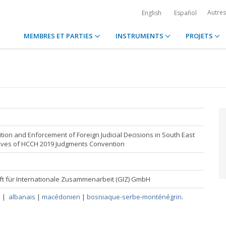
Autre
English
Español
MEMBRES ET PARTIES
INSTRUMENTS
PROJETS
ion and Enforcement of Foreign Judicial Decisions in South East
ives of HCCH 2019 Judgments Convention
t für Internationale Zusammenarbeit (GIZ) GmbH
s
|
albanais
|
macédonien
|
bosniaque-serbe-monténégrin
.