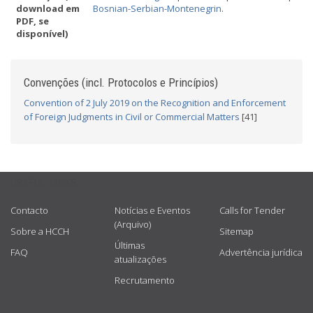
download em
Bosnian-Serbian-Montenegrin
.
PDF, se
disponível)
Convenções (incl. Protocolos e Princípios)
Convention of 2 July 2019 on the Recognition and Enforcement
of Foreign Judgments in Civil or Commercial Matters
[41]
USEFUL LINKS
Contacto
Notícias e Eventos
Calls for Tender
(Arquivo)
Sobre a HCCH
Sitemap
Últimas
FAQ
Advertência jurídica
atualizações
Recrutamento