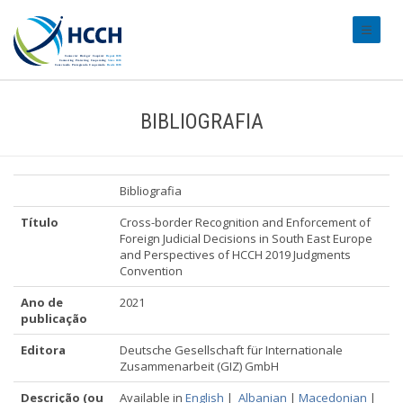
#transl
BIBLIOGRAFIA
Bibliografia
Título
Cross-border Recognition and Enforcement of
Foreign Judicial Decisions in South East Europe
and Perspectives of HCCH 2019 Judgments
Convention
Ano de
2021
publicação
Editora
Deutsche Gesellschaft für Internationale
Zusammenarbeit (GIZ) GmbH
Descrição (ou
Available in
English
|
Albanian
|
Macedonian
|