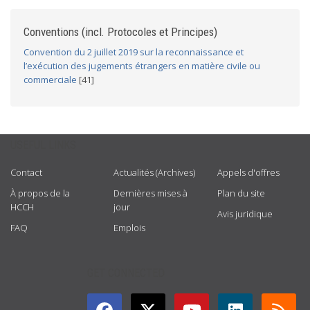
Conventions (incl. Protocoles et Principes)
Convention du 2 juillet 2019 sur la reconnaissance et
l’exécution des jugements étrangers en matière civile ou
commerciale
[41]
USEFUL LINKS
Contact
Actualités (Archives)
Appels d'offres
À propos de la
Dernières mises à
Plan du site
HCCH
jour
Avis juridique
FAQ
Emplois
GET CONNECTED