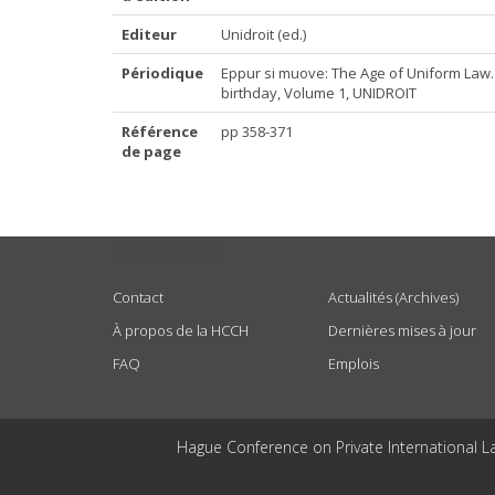
Editeur
Unidroit (ed.)
Périodique
Eppur si muove: The Age of Uniform Law. 
birthday, Volume 1, UNIDROIT
Référence
pp 358-371
de page
USEFUL LINKS
Contact
Actualités (Archives)
À propos de la HCCH
Dernières mises à jour
FAQ
Emplois
Hague Conference on Private International L