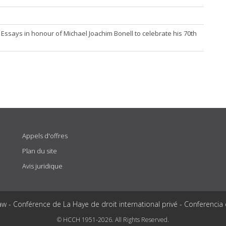
Essays in honour of Michael Joachim Bonell to celebrate his 70th
Appels d'offres
Plan du site
Avis juridique
aw - Conférence de La Haye de droit international privé - Conferencia
© HCCH 1951-2026. All Rights Reserved.