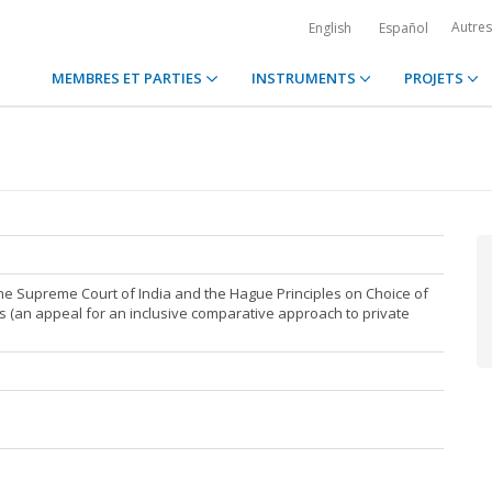
Autre
English
Español
MEMBRES ET PARTIES
INSTRUMENTS
PROJETS
 the Supreme Court of India and the Hague Principles on Choice of
s (an appeal for an inclusive comparative approach to private