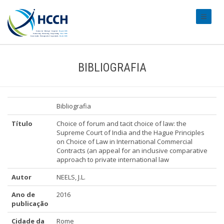
#transl
BIBLIOGRAFIA
Bibliografia
Título
Choice of forum and tacit choice of law: the
Supreme Court of India and the Hague Principles
on Choice of Law in International Commercial
Contracts (an appeal for an inclusive comparative
approach to private international law
Autor
NEELS, J.L.
Ano de
2016
publicação
Cidade da
Rome