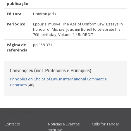
publicação
Editora
Unidroit (ed.)
Periódico
Eppur si muove: The Age of Uniform Law. Essays in
honour of Michael Joachim Bonell to celebrate his
70th birthday, Volume 1, UNIDROIT
Página de
pp 358-371
referência
Convenções (incl. Protocolos e Princípios)
Principles on Choice of Law in International Commercial
Contracts
[40]
USEFUL LINKS
Contacto
Notícias e Eventos
Calls for Tender
(Arquivo)