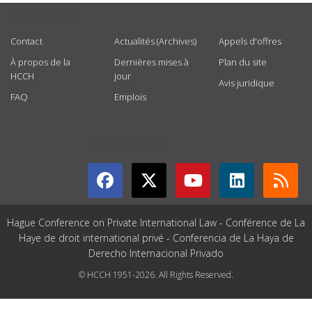
USEFUL LINKS
Contact
Actualités (Archives)
Appels d'offres
À propos de la
Dernières mises à
Plan du site
HCCH
jour
Avis juridique
FAQ
Emplois
GET CONNECTED
Hague Conference on Private International Law - Conférence de La
Haye de droit international privé - Conferencia de La Haya de
Derecho Internacional Privado
© HCCH 1951-2026. All Rights Reserved.