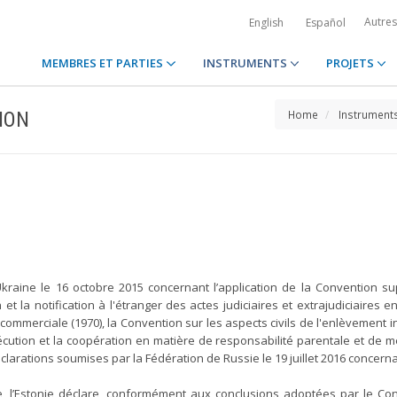
Autre
English
Español
MEMBRES ET PARTIES
INSTRUMENTS
PROJETS
ION
Home
Instrument
kraine le 16 octobre 2015 concernant l’application de la Convention sup
n et la notification à l'étranger des actes judiciaires et extrajudiciaires
 commerciale (1970), la Convention sur les aspects civils de l'enlèvement 
exécution et la coopération en matière de responsabilité parentale et de 
larations soumises par la Fédération de Russie le 19 juillet 2016 concernan
e, l’Estonie déclare, conformément aux conclusions adoptées par le Co