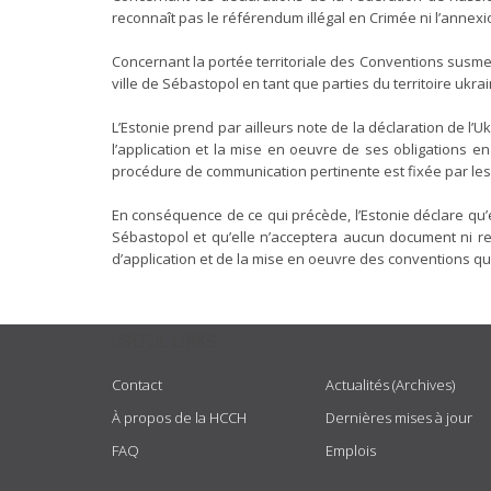
reconnaît pas le référendum illégal en Crimée ni l’annexi
Concernant la portée territoriale des Conventions susmen
ville de Sébastopol en tant que parties du territoire ukrai
L’Estonie prend par ailleurs note de la déclaration de 
l’application et la mise en oeuvre de ses obligations e
procédure de communication pertinente est fixée par les 
En conséquence de ce qui précède, l’Estonie déclare qu’
Sébastopol et qu’elle n’acceptera aucun document ni re
d’application et de la mise en oeuvre des conventions qu’
USEFUL LINKS
Contact
Actualités (Archives)
À propos de la HCCH
Dernières mises à jour
FAQ
Emplois