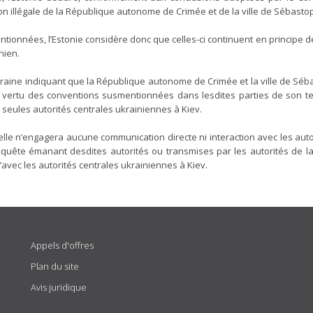
on illégale de la République autonome de Crimée et de la ville de Sébastop
tionnées, l’Estonie considère donc que celles-ci continuent en principe 
nien.
l’Ukraine indiquant que la République autonome de Crimée et la ville de S
n vertu des conventions susmentionnées dans lesdites parties de son terr
seules autorités centrales ukrainiennes à Kiev.
elle n’engagera aucune communication directe ni interaction avec les auto
quête émanant desdites autorités ou transmises par les autorités de la 
avec les autorités centrales ukrainiennes à Kiev.
Appels d'offres
Plan du site
Avis juridique