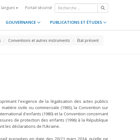
Portail sécurisé
s langues
GOUVERNANCE
PUBLICATIONS ET ÉTUDES
s
Conventions et autres instruments
État présent
primant l'exigence de la légalisation des actes publics
 en matière civile ou commerciale (1965), la Convention sur
international d'enfants (1980) et la Convention concernant
mesures de protection des enfants (1996) à la République
t les déclarations de l’Ukraine.
nseil européen en date des 20/21 mars 2014, qu’elle ne