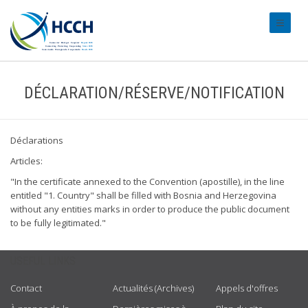
#transl
DÉCLARATION/RÉSERVE/NOTIFICATION
Déclarations
Articles:
"In the certificate annexed to the Convention (apostille), in the line
entitled "1. Country" shall be filled with Bosnia and Herzegovina
without any entities marks in order to produce the public document
to be fully legitimated."
USEFUL LINKS
Contact
Actualités (Archives)
Appels d'offres