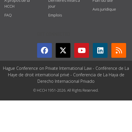
À propos de la
Dernières mises à
Plan du site
HCCH
jour
Avis juridique
FAQ
Emplois
GET CONNECTED
Hague Conference on Private International Law - Conférence de La
Haye de droit international privé - Conferencia de La Haya de
Derecho Internacional Privado
© HCCH 1951-2026. All Rights Reserved.