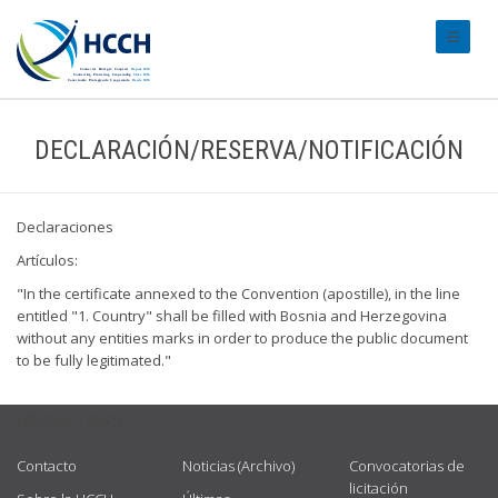
#transl
DECLARACIÓN/RESERVA/NOTIFICACIÓN
Declaraciones
Artículos:
"In the certificate annexed to the Convention (apostille), in the line
entitled "1. Country" shall be filled with Bosnia and Herzegovina
without any entities marks in order to produce the public document
to be fully legitimated."
USEFUL LINKS
Contacto
Noticias (Archivo)
Convocatorias de
licitación