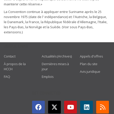
maintenir cette réserve.»
La Convention continue à appliquer entre Suriname après le 25
novembre 1975 (date de l' indépendance) et: l'Autriche, la Belgique,
le Danemark, la France, la République fédérale d'Allemagne, l'Italie,
les Pays-Bas, la Norvège et la Suède. (Voir sous Pays-Bas,
extensions.)
USEFUL LINKS
Contact
Actualités (Archives)
Appels d'offres
À propos de la
Dernières mises à
Plan du site
HCCH
jour
Avis juridique
FAQ
Emplois
GET CONNECTED