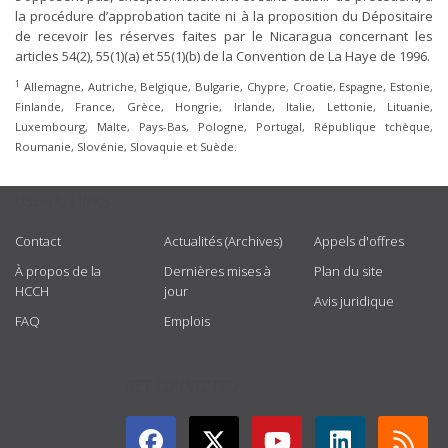
la procédure d’approbation tacite ni à la proposition du Dépositaire
de recevoir les réserves faites par le Nicaragua concernant les
articles 54(2), 55(1)(a) et 55(1)(b) de la Convention de La Haye de 1996.
1
Allemagne, Autriche, Belgique, Bulgarie, Chypre, Croatie, Espagne, Estonie,
Finlande, France, Grèce, Hongrie, Irlande, Italie, Lettonie, Lituanie,
Luxembourg, Malte, Pays-Bas, Pologne, Portugal, République tchèque,
Roumanie, Slovénie, Slovaquie et Suède.
USEFUL LINKS
Contact
Actualités (Archives)
Appels d'offres
À propos de la
Dernières mises à
Plan du site
HCCH
jour
Avis juridique
FAQ
Emplois
GET CONNECTED