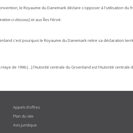
onvention, le Royaume du Danemark déclare s'opposer à l'utilisation du fr
aration ci-dessous]
et aux Îles Féroé.
enland c'est pourquoi le Royaume du Danemark retire sa déclaration terr
a Haye de 1996 […] l’Autorité centrale du Groenland est l’Autorité centrale
Appels d'offres
Plan du site
Avis juridique