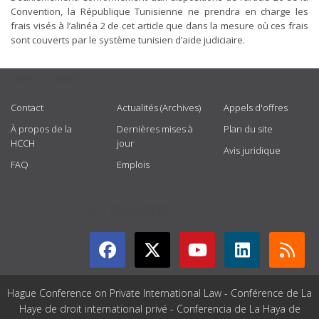
Convention, la République Tunisienne ne prendra en charge les
frais visés à l’alinéa 2 de cet article que dans la mesure où ces frais
sont couverts par le système tunisien d’aide judiciaire.
USEFUL LINKS
Contact
Actualités (Archives)
Appels d'offres
À propos de la
Dernières mises à
Plan du site
HCCH
jour
Avis juridique
FAQ
Emplois
GET CONNECTED
Hague Conference on Private International Law - Conférence de La
Haye de droit international privé - Conferencia de La Haya de