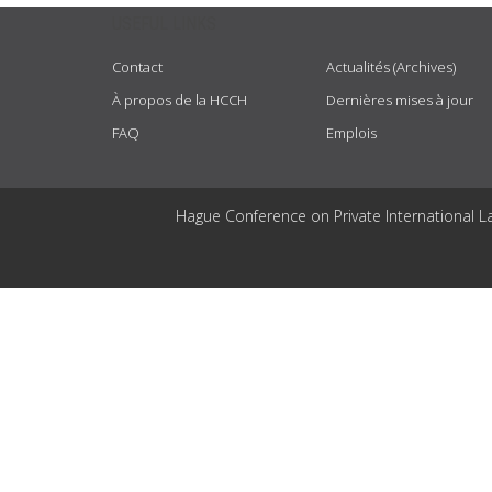
USEFUL LINKS
Contact
Actualités (Archives)
À propos de la HCCH
Dernières mises à jour
FAQ
Emplois
Hague Conference on Private International L