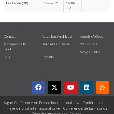
Iles Féroé (DK)
14-X-2021
13-XII-
2021
USEFUL LINKS
Contact
Actualités (Archives)
Appels d'offres
À propos de la
Dernières mises à
Plan du site
HCCH
jour
Avis juridique
FAQ
Emplois
GET CONNECTED
Hague Conference on Private International Law - Conférence de La
Haye de droit international privé - Conferencia de La Haya de
Derecho Internacional Privado