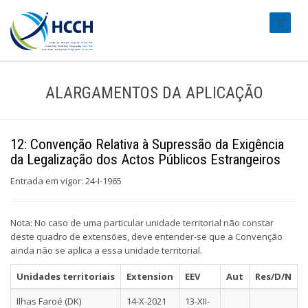
#transl
ALARGAMENTOS DA APLICAÇÃO
12: Convenção Relativa à Supressão da Exigência
da Legalização dos Actos Públicos Estrangeiros
Entrada em vigor: 24-I-1965
Nota: No caso de uma particular unidade territorial não constar
deste quadro de extensões, deve entender-se que a Convenção
ainda não se aplica a essa unidade territorial.
Unidades territoriais
Extension
EEV
Aut
Res/D/N
Ilhas Faroé (DK)
14-X-2021
13-XII-