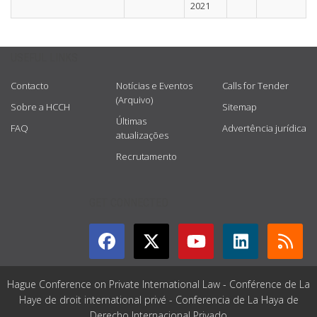
2021
USEFUL LINKS
Contacto
Notícias e Eventos
Calls for Tender
(Arquivo)
Sobre a HCCH
Sitemap
Últimas
FAQ
Advertência jurídica
atualizações
Recrutamento
GET CONNECTED
Hague Conference on Private International Law - Conférence de La
Haye de droit international privé - Conferencia de La Haya de
Derecho Internacional Privado