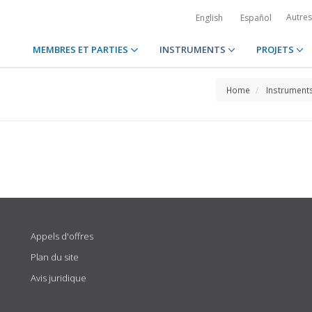
Autre
English
Español
MEMBRES ET PARTIES
INSTRUMENTS
PROJETS
Home
Instrument
Appels d'offres
Plan du site
Avis juridique