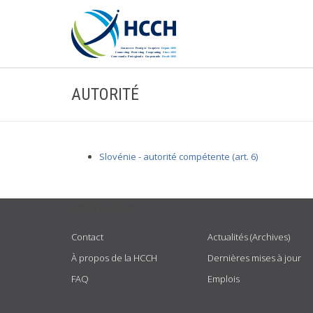
AUTORITÉ
Slovénie - autorité compétente (art. 6)
USEFUL LINKS
Contact
Actualités (Archives)
À propos de la HCCH
Dernières mises à jour
FAQ
Emplois