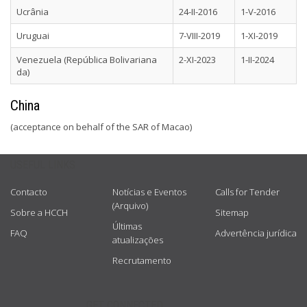
Ucrânia
24-II-2016
1-V-2016
Uruguai
7-VIII-2019
1-XI-2019
Venezuela (República Bolivariana
2-XI-2023
1-II-2024
da)
China
(acceptance on behalf of the SAR of Macao)
USEFUL LINKS
Contacto
Notícias e Eventos
Calls for Tender
(Arquivo)
Sobre a HCCH
Sitemap
Últimas
FAQ
Advertência jurídica
atualizações
Recrutamento
GET CONNECTED