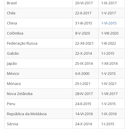
Brasil
20-VI-2017
1-IX-2017
Chile
22-II-2017
1-V-2017
China
31-III-2015
1-VI-2015
Colômbia
8-V-2020
1-VIII-2020
Federação Russa
22-XII-2021
1-III-2022
Gabão
22-X-2014
1-I-2015
Japão
25-IX-2014
1-XII-2014
México
6-II-2000
1-V-2015
Mónaco
25-I-2021
1-IV-2021
Nova Zelândia
28-IV-2017
1-VII-2017
Peru
24-II-2015
1-V-2015
República da Moldávia
14-VI-2016
1-IX-2016
Sérvia
24-X-2014
1-I-2015