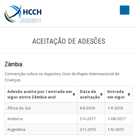
#transl
ACEITAÇÃO DE ADESÕES
Zâmbia
Convenção sobre os Aspectos Civis do Rapto Internacional de
Crianças
Adesão aceite por / entrada em
Data da
Entrada
vigor entre Zâmbia and
aceitação
em vigor
África do Sul
9-II-2016
1-V-2016
Andorra
5-V-2017
1-VIII-2017
Argentina
27-I-2015
1-IV-2015