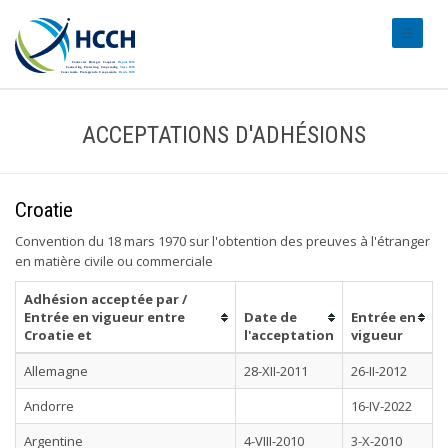
#transl
ACCEPTATIONS D'ADHÉSIONS
Croatie
Convention du 18 mars 1970 sur l'obtention des preuves à l'étranger
en matière civile ou commerciale
Adhésion acceptée par /
Entrée en vigueur entre
Date de
Entrée en
Croatie et
l'acceptation
vigueur
Allemagne
28-XII-2011
26-II-2012
Andorre
16-IV-2022
Argentine
4-VIII-2010
3-X-2010