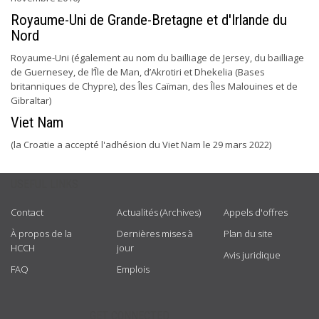
Royaume-Uni de Grande-Bretagne et d'Irlande du
Nord
Royaume-Uni (également au nom du bailliage de Jersey, du bailliage
de Guernesey, de l’Île de Man, d’Akrotiri et Dhekelia (Bases
britanniques de Chypre), des Îles Caïman, des Îles Malouines et de
Gibraltar)
Viet Nam
(la Croatie a accepté l'adhésion du Viet Nam le 29 mars 2022)
USEFUL LINKS
Contact
Actualités (Archives)
Appels d'offres
À propos de la
Dernières mises à
Plan du site
HCCH
jour
Avis juridique
FAQ
Emplois
GET CONNECTED