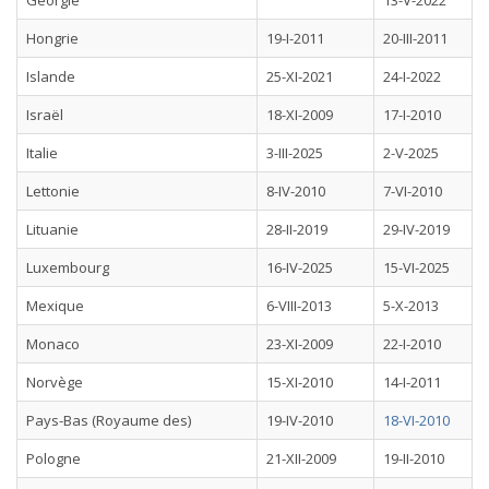
Géorgie
13-V-2022
Hongrie
19-I-2011
20-III-2011
Islande
25-XI-2021
24-I-2022
Israël
18-XI-2009
17-I-2010
Italie
3-III-2025
2-V-2025
Lettonie
8-IV-2010
7-VI-2010
Lituanie
28-II-2019
29-IV-2019
Luxembourg
16-IV-2025
15-VI-2025
Mexique
6-VIII-2013
5-X-2013
Monaco
23-XI-2009
22-I-2010
Norvège
15-XI-2010
14-I-2011
Pays-Bas (Royaume des)
19-IV-2010
18-VI-2010
Pologne
21-XII-2009
19-II-2010