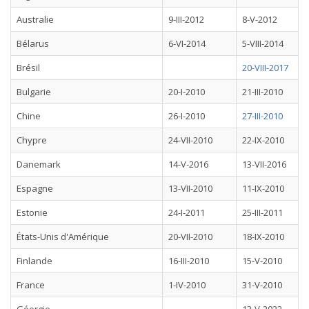
Australie
9-III-2012
8-V-2012
Bélarus
6-VI-2014
5-VIII-2014
Brésil
20-VIII-2017
Bulgarie
20-I-2010
21-III-2010
Chine
26-I-2010
27-III-2010
Chypre
24-VII-2010
22-IX-2010
Danemark
14-V-2016
13-VII-2016
Espagne
13-VII-2010
11-IX-2010
Estonie
24-I-2011
25-III-2011
États-Unis d'Amérique
20-VII-2010
18-IX-2010
Finlande
16-III-2010
15-V-2010
France
1-IV-2010
31-V-2010