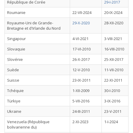
République de Corée
29-I-2017
Roumanie
22-VII-2024
20-IX-2024
Royaume-Uni de Grande-
29-X-2020
28-XII-2020
Bretagne et d'Irlande du Nord
Singapour
4-VI-2021
3-VIII-2021
Slovaquie
17-VI-2010
16-VIII-2010
Slovénie
26-X-2017
25-XII-2017
Suède
12-V-2010
11-VII-2010
Suisse
23-IX-2011
22-XI-2011
Tchéquie
1-XII-2009
30-I-2010
Türkiye
5-VII-2016
3-IX-2016
Ukraine
24-III-2011
23-V-2011
Venezuela (République
2-XI-2023
1-I-2024
bolivarienne du)