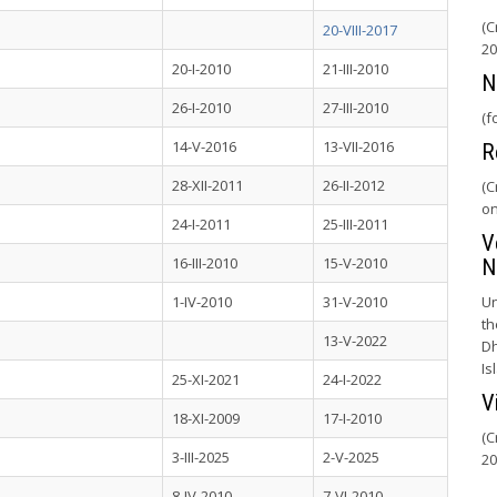
(C
20-VIII-2017
20
20-I-2010
21-III-2010
N
26-I-2010
27-III-2010
(f
14-V-2016
13-VII-2016
R
28-XII-2011
26-II-2012
(C
on
24-I-2011
25-III-2011
V
16-III-2010
15-V-2010
N
1-IV-2010
31-V-2010
Un
th
13-V-2022
Dh
Is
25-XI-2021
24-I-2022
V
18-XI-2009
17-I-2010
(C
3-III-2025
2-V-2025
20
8-IV-2010
7-VI-2010