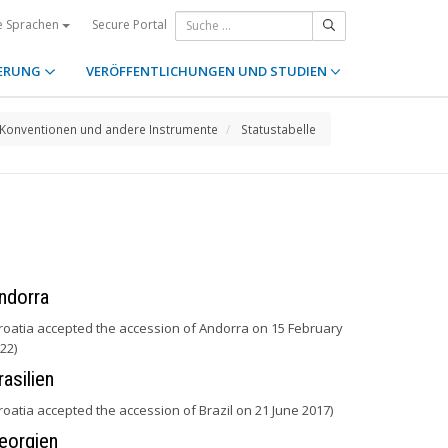
Secure Portal
e Sprachen
ERUNG
VERÖFFENTLICHUNGEN UND STUDIEN
Konventionen und andere Instrumente
Statustabelle
ndorra
roatia accepted the accession of Andorra on 15 February
22)
rasilien
roatia accepted the accession of Brazil on 21 June 2017)
eorgien