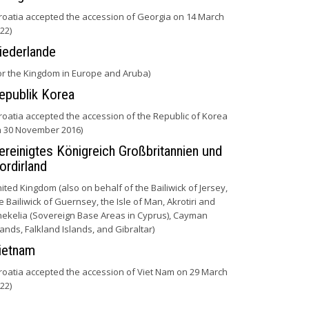
roatia accepted the accession of Georgia on 14 March
22)
iederlande
or the Kingdom in Europe and Aruba)
epublik Korea
roatia accepted the accession of the Republic of Korea
 30 November 2016)
ereinigtes Königreich Großbritannien und
ordirland
ited Kingdom (also on behalf of the Bailiwick of Jersey,
e Bailiwick of Guernsey, the Isle of Man, Akrotiri and
ekelia (Sovereign Base Areas in Cyprus), Cayman
lands, Falkland Islands, and Gibraltar)
ietnam
roatia accepted the accession of Viet Nam on 29 March
22)