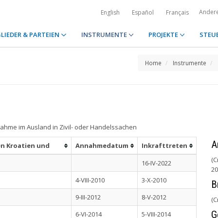
Ander
English
Español
Français
LIEDER & PARTEIEN
INSTRUMENTE
PROJEKTE
STEU
Home
Instrumente
hme im Ausland in Zivil- oder Handelssachen
A
en Kroatien und
Annahmedatum
Inkrafttreten
(C
16-IV-2022
20
4-VIII-2010
3-X-2010
B
9-III-2012
8-V-2012
(C
G
6-VI-2014
5-VIII-2014