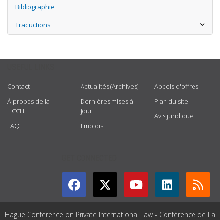
Bibliographie
Traductions
USEFUL LINKS
Contact
Actualités (Archives)
Appels d'offres
À propos de la
Dernières mises à
Plan du site
HCCH
jour
Avis juridique
FAQ
Emplois
GET CONNECTED
Hague Conference on Private International Law - Conférence de La