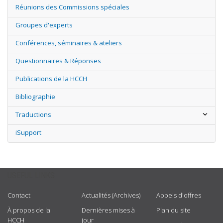
Réunions des Commissions spéciales
Groupes d'experts
Conférences, séminaires & ateliers
Questionnaires & Réponses
Publications de la HCCH
Bibliographie
Traductions
iSupport
USEFUL LINKS
Contact
Actualités (Archives)
Appels d'offres
À propos de la
Dernières mises à
Plan du site
HCCH
jour