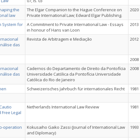
l Law
07, Is. 03
haping the
The Elgar Companion to the Hague Conference on
2020
ional law
Private International Law; Edward Elgar Publishing.
n System for
A Commitment to Private International Law - Essays
2013
in honour of Hans van Loon
ernacional
Revista de Arbitragem e Mediação
2012
análise das
2008
ernacional
Cadernos do Departamento de Direito da Pontofícia
2008
análise das
Universidade Católica da Pontofícia Universidade
Católica do Rio de Janeiro
chen
Schweizerisches Jahrbuch für internationales Recht
1981
Cautio
Netherlands International Law Review
1981
d Free Legal
o-operation
Kokusaiho Gaiko Zassi (Journal of International Law
1993
and Diplomacy)