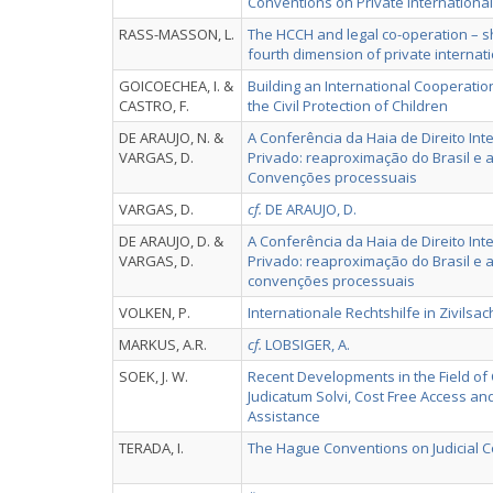
Conventions on Private Internationa
RASS-MASSON, L.
The HCCH and legal co-operation – s
fourth dimension of private internat
GOICOECHEA, I. &
Building an International Cooperatio
CASTRO, F.
the Civil Protection of Children
DE ARAUJO, N. &
A Conferência da Haia de Direito Int
VARGAS, D.
Privado: reaproximação do Brasil e 
Convenções processuais
VARGAS, D.
cf.
DE ARAUJO, D.
DE ARAUJO, D. &
A Conferência da Haia de Direito Int
VARGAS, D.
Privado: reaproximação do Brasil e 
convenções processuais
VOLKEN, P.
Internationale Rechtshilfe in Zivilsa
MARKUS, A.R.
cf.
LOBSIGER, A.
SOEK, J. W.
Recent Developments in the Field of 
Judicatum Solvi, Cost Free Access an
Assistance
TERADA, I.
The Hague Conventions on Judicial C