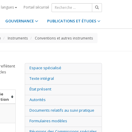
Portail sécurisé
s langues
GOUVERNANCE
PUBLICATIONS ET ÉTUDES
e
Instruments
Conventions et autres instruments
reflètent
Espace spécialisé
cles
Texte intégral
État présent
ée
ition
Autorités
Documents relatifs au suivi pratique
Formulaires modèles
Réunions des Commissions spéciales