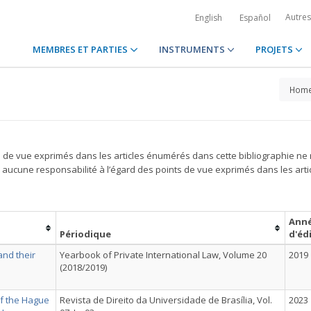
Autre
English
Español
MEMBRES ET PARTIES
INSTRUMENTS
PROJETS
Hom
s de vue exprimés dans les articles énumérés dans cette bibliographie ne 
ucune responsabilité à l’égard des points de vue exprimés dans les arti
Ann
Périodique
d'éd
nd their
Yearbook of Private International Law, Volume 20
2019
(2018/2019)
of the Hague
Revista de Direito da Universidade de Brasília, Vol.
2023