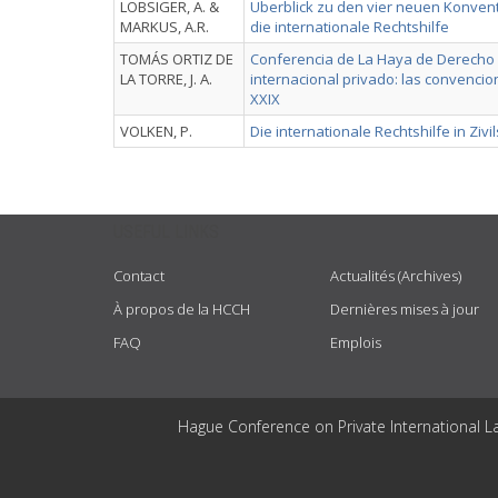
LOBSIGER, A. &
Überblick zu den vier neuen Konven
MARKUS, A.R.
die internationale Rechtshilfe
TOMÁS ORTIZ DE
Conferencia de La Haya de Derecho
LA TORRE, J. A.
internacional privado: las convencio
XXIX
VOLKEN, P.
Die internationale Rechtshilfe in Ziv
USEFUL LINKS
Contact
Actualités (Archives)
À propos de la HCCH
Dernières mises à jour
FAQ
Emplois
Hague Conference on Private International L