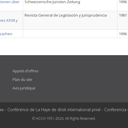
tionen über
Schweizerische Juristen-Zeitung
1996
Revista General de Legislación y Jurisprudencia
1981
nes XXVII y
ilsachen
1996
Appels d'offres
Plan du site
Avis juridique
aw - Conférence de La Haye de droit international privé - Conferencia
© HCCH 1951-2026. All Rights Reserved.