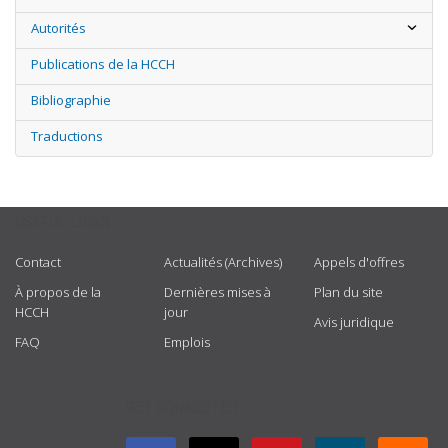
Autorités
Publications de la HCCH
Bibliographie
Traductions
USEFUL LINKS
Contact
Actualités (Archives)
Appels d'offres
À propos de la
Dernières mises à
Plan du site
HCCH
jour
Avis juridique
FAQ
Emplois
GET CONNECTED