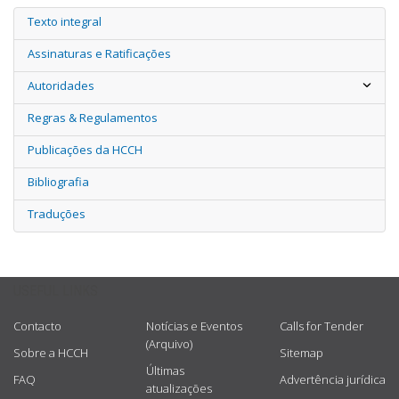
Texto integral
Assinaturas e Ratificações
Autoridades
Regras & Regulamentos
Publicações da HCCH
Bibliografia
Traduções
USEFUL LINKS
Contacto
Notícias e Eventos
Calls for Tender
(Arquivo)
Sobre a HCCH
Sitemap
Últimas
FAQ
Advertência jurídica
atualizações