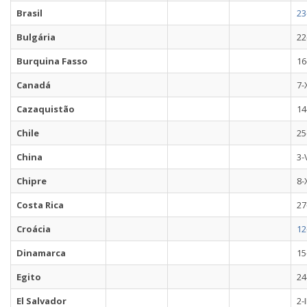
Brasil
23
Bulgária
22
Burquina Fasso
16
Canadá
7-
Cazaquistão
14
Chile
25
China
3-
Chipre
8-
Costa Rica
27
Croácia
12
Dinamarca
15
Egito
24
El Salvador
2-