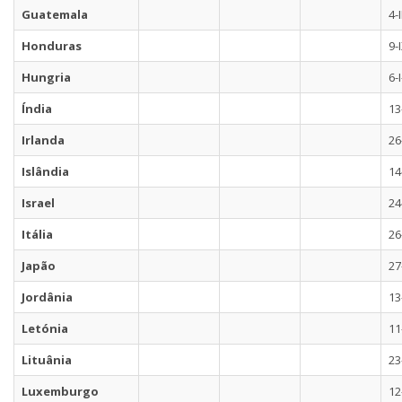
Guatemala
4-
Honduras
9-
Hungria
6-
Índia
13
Irlanda
26
Islândia
14
Israel
24
Itália
26
Japão
27
Jordânia
13
Letónia
11
Lituânia
23
Luxemburgo
12