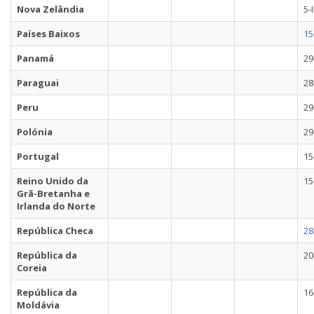
Nova Zelândia
5-
Países Baixos
15
Panamá
29
Paraguai
28
Peru
29
Polónia
29
Portugal
15
Reino Unido da
15
Grã-Bretanha e
Irlanda do Norte
República Checa
28
República da
20
Coreia
República da
16
Moldávia