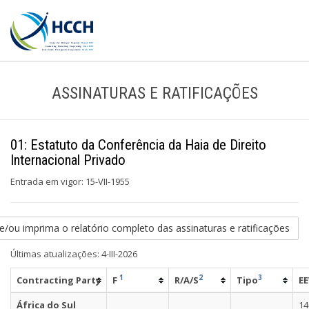
ASSINATURAS E RATIFICAÇÕES
01: Estatuto da Conferência da Haia de Direito
Internacional Privado
Entrada em vigor: 15-VII-1955
e/ou imprima o relatório completo das assinaturas e ratificações
Últimas atualizações: 4-III-2026
1
2
3
Contracting Party
F
R/A/S
Tipo
EE
África do Sul
14