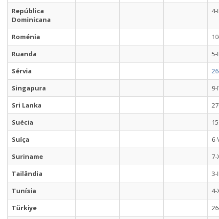
República
4-
Dominicana
Roménia
10
Ruanda
5-
Sérvia
26
Singapura
9-
Sri Lanka
27
Suécia
15
Suíça
6-
Suriname
7-
Tailândia
3-
Tunísia
4-
Türkiye
26