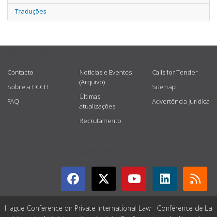
Traduções
USEFUL LINKS
Contacto
Notícias e Eventos
Calls for Tender
(Arquivo)
Sobre a HCCH
Sitemap
Últimas
FAQ
Advertência jurídica
atualizações
Recrutamento
GET CONNECTED
Hague Conference on Private International Law - Conférence de La