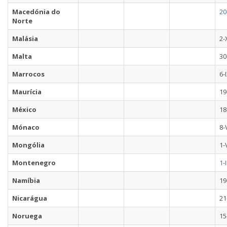
Macedónia do
20
Norte
Malásia
2-
Malta
30
Marrocos
6-
Maurícia
19
México
18
Mónaco
8-
Mongólia
1-
Montenegro
1-
Namíbia
19
Nicarágua
21
Noruega
15