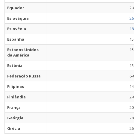
Equador
2-
Eslováquia
26
Eslovénia
18
Espanha
15
Estados Unidos
15
da América
Estónia
13
Federação Russa
6-
Filipinas
14
Finlândia
2-
França
20
Geórgia
28
Grécia
26