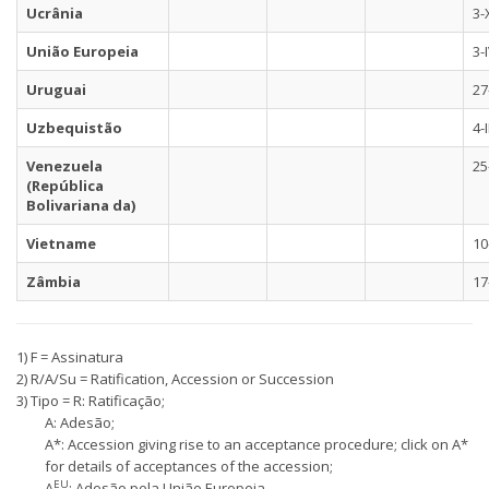
Ucrânia
3-
União Europeia
3-
Uruguai
27
Uzbequistão
4-
Venezuela
25
(República
Bolivariana da)
Vietname
10
Zâmbia
17
1) F = Assinatura
2) R/A/Su = Ratification, Accession or Succession
3) Tipo = R: Ratificação;
A: Adesão;
A*: Accession giving rise to an acceptance procedure; click on A*
for details of acceptances of the accession;
EU
A
: Adesão pela União Europeia