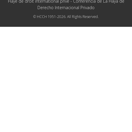
Haye de droit international privé - Conferencia de La Haya de
Derecho Internacional Privado
© HCCH 1951-2026. All Rights Reserved.