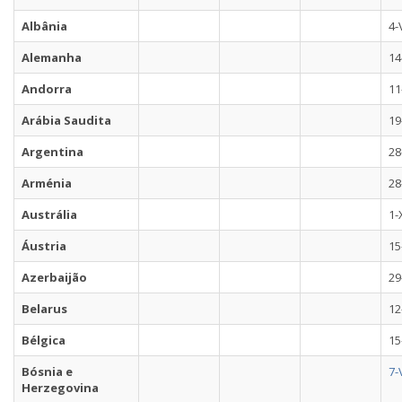
Albânia
4-
Alemanha
14
Andorra
11
Arábia Saudita
19
Argentina
28
Arménia
28
Austrália
1-
Áustria
15
Azerbaijão
29
Belarus
12
Bélgica
15
Bósnia e
7-
Herzegovina