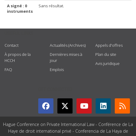
A signé : 0
Sans résultat.
instruments
USEFUL LINKS
Contact
Actualités (Archives)
Appels d'offres
À propos de la
Dernières mises à
Plan du site
HCCH
jour
Avis juridique
FAQ
Emplois
GET CONNECTED
Hague Conference on Private International Law - Conférence de La
Haye de droit international privé - Conferencia de La Haya de