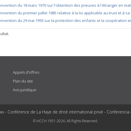
nvention du 18 mars 1970 sur l'obtention des preuves à l'étranger en mat
nvention du premier juillet 1985 relative à la loi applicable au trust et à 
nvention du 29 mai 1993 sur la protection des enfants et la coopération e
ultat.
Appels d'offres
Plan du site
Avis juridique
aw - Conférence de La Haye de droit international privé - Conferencia
© HCCH 1951-2026. All Rights Reserved.