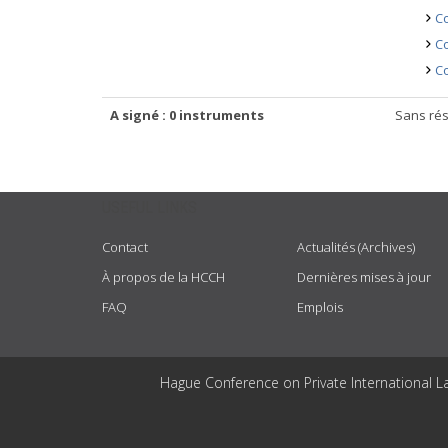
Co
Co
Co
A signé : 0 instruments
Sans rés
USEFUL LINKS
Contact
Actualités (Archives)
À propos de la HCCH
Dernières mises à jour
FAQ
Emplois
Hague Conference on Private International L