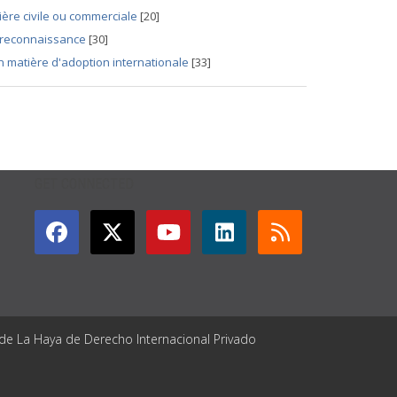
ière civile ou commerciale
[20]
sa reconnaissance
[30]
n matière d'adoption internationale
[33]
GET CONNECTED
 de La Haya de Derecho Internacional Privado