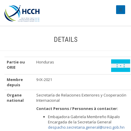
#trans
DETAILS
Partie ou
Honduras
ORIE
Membre
9-IX-2021
depuis
Organe
Secretaría de Relaciones Exteriores y Cooperación
national
Internacional
Contact Persons / Personnes à contacter:
Embajadora Gabriela Membreño Rápalo
Encargada de la Secretaría General
despacho.secretaria.general@sreci.gob.hn