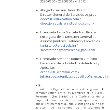
2236-0200 – 22360300 ext. 3012
Abogado Emilson Daniel Durón
Director General de Servicios Legales
eddcruz2004@yahoo.com
/
direccionlegalsrehn@yahoo.com.mx
Licenciada Tania Marcela Toro Rivera
Encargada de la Dirección General de
Asuntos Jurídicos, Tratados y Convenios
tania.toro@sreci.gob.hn
/
srecitratadosyconvenios@gmaii.com
Licenciado Armando Romero Claudino
Encargado de la Unidad de Auténticas y
Apostillas
arocla2005@hotmail.com
/
jefaturadeautenticasyapostillas@sreci.gob.hn
N.B.
Le rôle des Organes nationaux est de garantir la
communication entre les Membres et le Bureau
Permanent (Secrétariat) de la Conférence de La
Haye, et non pas de communiquer avec le
public. Les membres du public sont priés de ne pas
adresser de demandes de renseignements