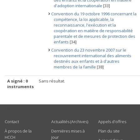
des enfants et la coopération en matière
d'adoption internationale
[33]
Convention du 19 octobre 1996 concernant la
compétence, la loi applicable, la
reconnaissance, l'exécution et la
coopération en matière de responsabilité
parentale et de mesures de protection des
enfants
[34]
Convention du 23 novembre 2007 sur le
recouvrement international des aliments
destinés aux enfants et à d'autres
membres de la famille
[38]
A signé : 0
Sans résultat.
instruments
USEFUL LINKS
Contact
Actualités (Archives)
Appels d'offres
À propos de la
Dernières mises à
Plan du site
HCCH
jour