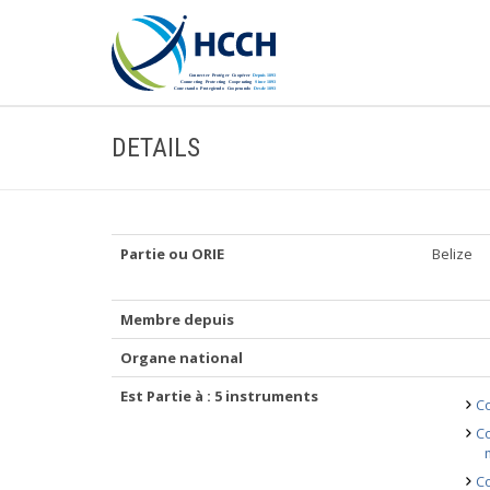
DETAILS
Partie ou ORIE
Belize
Membre depuis
Organe national
Est Partie à : 5 instruments
Co
Co
Co