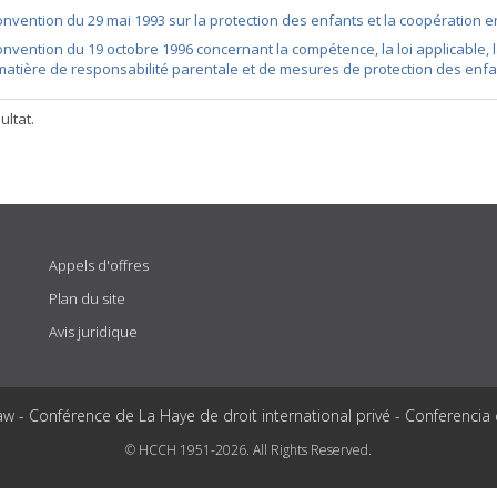
nvention du 29 mai 1993 sur la protection des enfants et la coopération e
nvention du 19 octobre 1996 concernant la compétence, la loi applicable, 
matière de responsabilité parentale et de mesures de protection des enf
ultat.
Appels d'offres
Plan du site
Avis juridique
aw - Conférence de La Haye de droit international privé - Conferencia
© HCCH 1951-2026. All Rights Reserved.