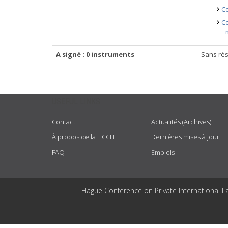
Co
Co
A signé : 0 instruments
Sans rés
USEFUL LINKS
Contact
Actualités (Archives)
À propos de la HCCH
Dernières mises à jour
FAQ
Emplois
Hague Conference on Private International L