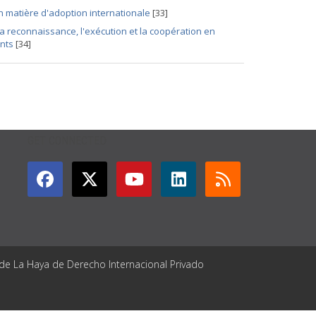
n matière d'adoption internationale
[33]
la reconnaissance, l'exécution et la coopération en
ants
[34]
GET CONNECTED
 de La Haya de Derecho Internacional Privado