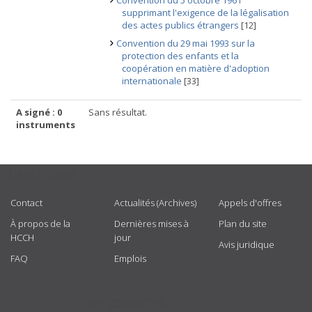
Convention du 5 octobre 1961
supprimant l'exigence de la légalisation
des actes publics étrangers
[12]
Convention du 29 mai 1993 sur la
protection des enfants et la
coopération en matière d'adoption
internationale
[33]
A signé : 0
Sans résultat.
instruments
USEFUL LINKS
Contact
Actualités (Archives)
Appels d'offres
À propos de la
Dernières mises à
Plan du site
HCCH
jour
Avis juridique
FAQ
Emplois
GET CONNECTED