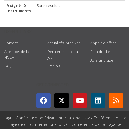
A signé : 0
Sans résultat.
instruments
USEFUL LINKS
Contact
Actualités (Archives)
Appels d'offres
À propos de la
Dernières mises à
Plan du site
HCCH
jour
Avis juridique
FAQ
Emplois
GET CONNECTED
Hague Conference on Private International Law - Conférence de La
Haye de droit international privé - Conferencia de La Haya de