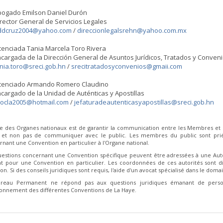
bogado Emilson Daniel Durón
rector General de Servicios Legales
ddcruz2004@yahoo.com
/
direccionlegalsrehn@yahoo.com.mx
cenciada Tania Marcela Toro Rivera
cargada de la Dirección General de Asuntos Jurídicos, Tratados y Conven
nia.toro@sreci.gob.hn
/
srecitratadosyconvenios@gmaii.com
icenciado Armando Romero Claudino
cargado de la Unidad de Auténticas y Apostillas
rocla2005@hotmail.com
/
jefaturadeautenticasyapostillas@sreci.gob.hn
le des Organes nationaux est de garantir la communication entre les Membres et 
 et non pas de communiquer avec le public. Les membres du public sont pr
nant une Convention en particulier à l'Organe national.
uestions concernant une Convention spécifique peuvent être adressées à une Aut
at pour une Convention en particulier. Les coordonnées de ces autorités sont d
on. Si des conseils juridiques sont requis, l'aide d'un avocat spécialisé dans le dom
reau Permanent ne répond pas aux questions juridiques émanant de person
ionnement des différentes Conventions de La Haye.