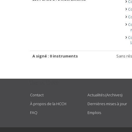
Co
Co
Co
Co
Co
A signé : 0 instruments
Sans rés
USEFUL LINKS
Contact
Actualités (Archives)
À propos de la HCCH
Dernières mises à jour
FAQ
Emplois