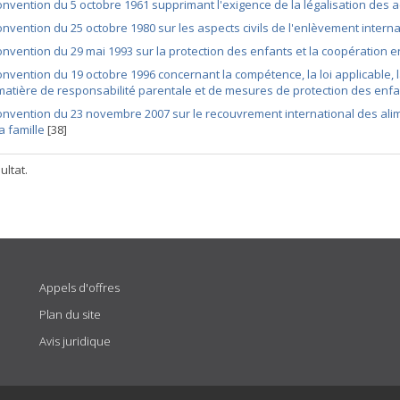
nvention du 5 octobre 1961 supprimant l'exigence de la légalisation des a
nvention du 25 octobre 1980 sur les aspects civils de l'enlèvement interna
nvention du 29 mai 1993 sur la protection des enfants et la coopération e
nvention du 19 octobre 1996 concernant la compétence, la loi applicable, 
matière de responsabilité parentale et de mesures de protection des enf
nvention du 23 novembre 2007 sur le recouvrement international des ali
la famille
[38]
ultat.
Appels d'offres
Plan du site
Avis juridique