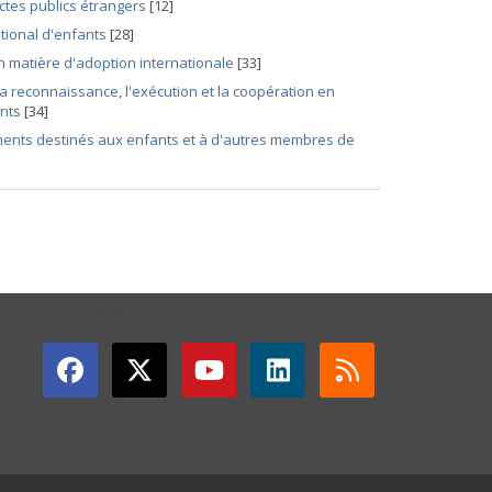
ctes publics étrangers
[12]
tional d'enfants
[28]
n matière d'adoption internationale
[33]
la reconnaissance, l'exécution et la coopération en
ants
[34]
ments destinés aux enfants et à d'autres membres de
GET CONNECTED