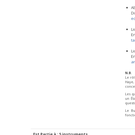
A
Di
e
Li
En
ta
L
En
a
N.B.
Le rô
Haye,
concer
Les q
un Ét
questi
Le Bu
fonct
Est Partie à : 5 instruments