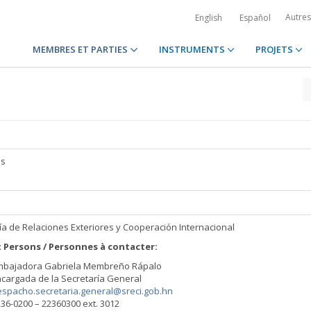
Autre
English
Español
MEMBRES ET PARTIES
INSTRUMENTS
PROJETS
as
1
ía de Relaciones Exteriores y Cooperación Internacional
 Persons / Personnes à contacter:
mbajadora Gabriela Membreño Rápalo
cargada de la Secretaría General
espacho.secretaria.general@sreci.gob.hn
36-0200 – 22360300 ext. 3012