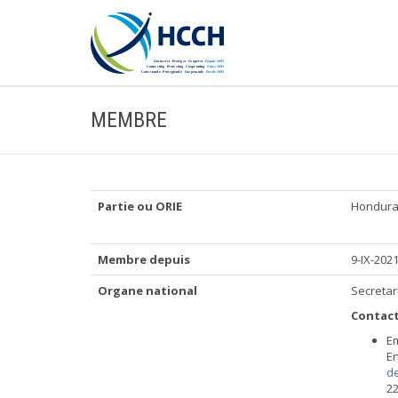
MEMBRE
Partie ou ORIE
Hondur
Membre depuis
9-IX-202
Organe national
Secretar
Contact
E
En
d
22