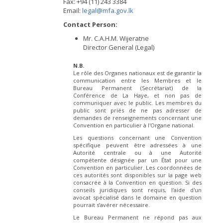
Fax: +94 (11) 243 3384
Email:
legal@mfa.gov.lk
Contact Person:
Mr. C.A.H.M. Wijeratne
Director General (Legal)
N.B.
Le rôle des Organes nationaux est de garantir la
communication entre les Membres et le
Bureau Permanent (Secrétariat) de la
Conférence de La Haye, et non pas de
communiquer avec le public. Les membres du
public sont priés de ne pas adresser de
demandes de renseignements concernant une
Convention en particulier à l'Organe national.
Les questions concernant une Convention
spécifique peuvent être adressées à une
Autorité centrale ou à une Autorité
compétente désignée par un État pour une
Convention en particulier. Les coordonnées de
ces autorités sont disponibles sur la page web
consacrée à la Convention en question. Si des
conseils juridiques sont requis, l'aide d'un
avocat spécialisé dans le domaine en question
pourrait s’avérer nécessaire.
Le Bureau Permanent ne répond pas aux