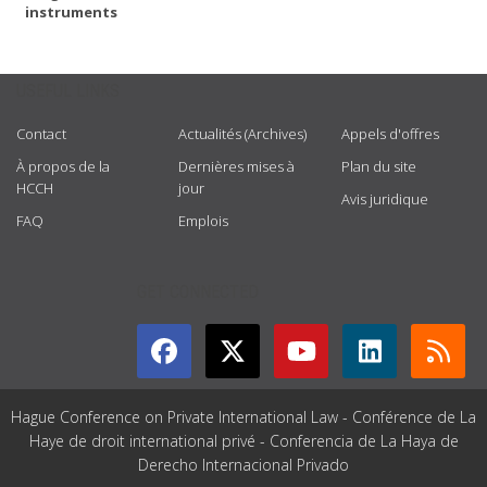
instruments
USEFUL LINKS
Contact
Actualités (Archives)
Appels d'offres
À propos de la
Dernières mises à
Plan du site
HCCH
jour
Avis juridique
FAQ
Emplois
GET CONNECTED
Hague Conference on Private International Law - Conférence de La
Haye de droit international privé - Conferencia de La Haya de
Derecho Internacional Privado