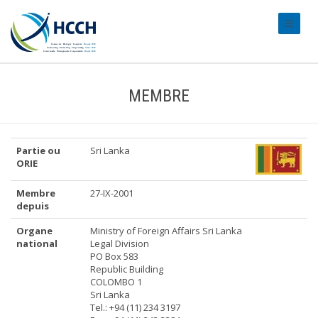
#transl
MEMBRE
Partie ou
Sri Lanka
ORIE
Membre
27-IX-2001
depuis
Organe
Ministry of Foreign Affairs Sri Lanka
national
Legal Division
PO Box 583
Republic Building
COLOMBO 1
Sri Lanka
Tel.: +94 (11) 234 3197