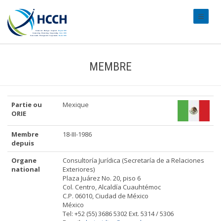
#transl
MEMBRE
Partie ou
Mexique
ORIE
Membre
18-III-1986
depuis
Organe
Consultoría Jurídica (Secretaría de a Relaciones
national
Exteriores)
Plaza Juárez No. 20, piso 6
Col. Centro, Alcaldía Cuauhtémoc
C.P. 06010, Ciudad de México
México
Tel: +52 (55) 3686 5302 Ext. 5314 / 5306