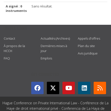
A signé : 0
Sans résultat.
instruments
USEFUL LINKS
Contact
Actualités (Archives)
Appels d'offres
À propos de la
Dernières mises à
Plan du site
HCCH
jour
Avis juridique
FAQ
Emplois
GET CONNECTED
Hague Conference on Private International Law - Conférence de La
Haye de droit international privé - Conferencia de La Haya de