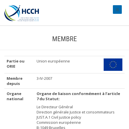
#transl
MEMBRE
Partie ou
Union européenne
ORIE
Membre
3-IV-2007
depuis
Organe
Organe de liaison conformément à l’article
national
7 du Statut:
Le Directeur Général
Direction générale Justice et consommateurs
JUST.A.1 Civil justice policy
Commission européenne
B-1049 Bruxelles