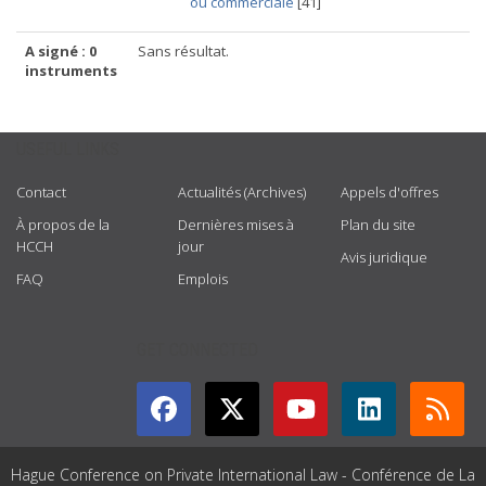
ou commerciale
[41]
A signé : 0
Sans résultat.
instruments
USEFUL LINKS
Contact
Actualités (Archives)
Appels d'offres
À propos de la
Dernières mises à
Plan du site
HCCH
jour
Avis juridique
FAQ
Emplois
GET CONNECTED
Hague Conference on Private International Law - Conférence de La