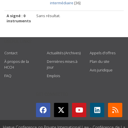
intermédiaire
[36]
A signé : 0
Sans résultat.
instruments
USEFUL LINKS
Contact
Actualités (Archives)
Appels d'offres
À propos de la
Dernières mises à
Plan du site
HCCH
jour
Avis juridique
FAQ
Emplois
GET CONNECTED
Hague Conference on Private International Law - Conférence de La