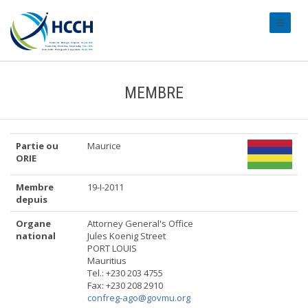
#transl
MEMBRE
Partie ou
Maurice
ORIE
Membre
19-I-2011
depuis
Organe
Attorney General's Office
national
Jules Koenig Street
PORT LOUIS
Mauritius
Tel.: +230 203 4755
Fax: +230 208 2910
confreg-ago@govmu.org