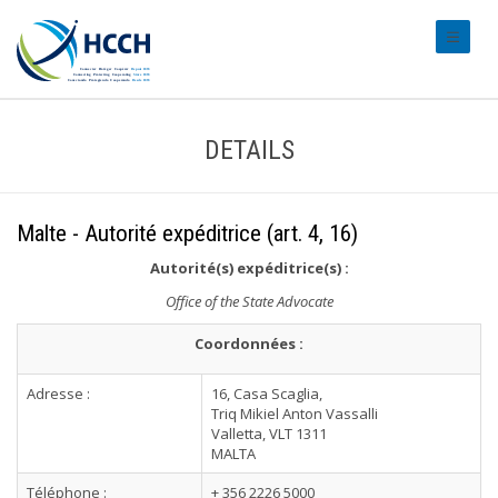
#transl
DETAILS
Malte - Autorité expéditrice (art. 4, 16)
Autorité(s) expéditrice(s) :
Office of the State Advocate
Coordonnées :
Adresse :
16, Casa Scaglia,
Triq Mikiel Anton Vassalli
Valletta, VLT 1311
MALTA
Téléphone :
+ 356 2226 5000