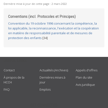
Dernière mise à jour de cette page :
2 mars 2022
Conventions (incl. Protocoles et Principes)
Convention du 19 octobre 1996 concernant la compétence, la
loi applicable, la reconnaissance, l'exécution et la coopération
en matière de responsabilité parentale et de mesures de
protection des enfants
[34]
USEFUL LINKS
Contact
Actualités (Archives)
Appels d'offres
À propos de la
Dernières mises à
Plan du site
HCCH
jour
Avis juridique
FAQ
Emplois
GET CONNECTED