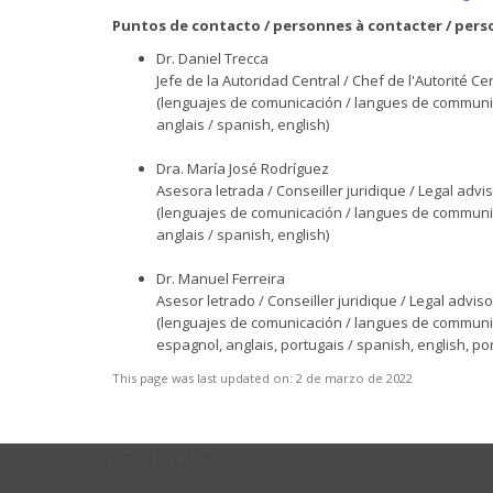
Puntos de contacto / personnes à contacter / pers
Dr. Daniel Trecca
Jefe de la Autoridad Central / Chef de l'Autorité Ce
(lenguajes de comunicación / langues de communic
anglais / spanish, english)
Dra. María José Rodríguez
Asesora letrada / Conseiller juridique / Legal advi
(lenguajes de comunicación / langues de communic
anglais / spanish, english)
Dr. Manuel Ferreira
Asesor letrado / Conseiller juridique / Legal adviso
(lenguajes de comunicación / langues de communic
espagnol, anglais, portugais / spanish, english, p
This page was last updated on:
2 de marzo de 2022
USEFUL LINKS