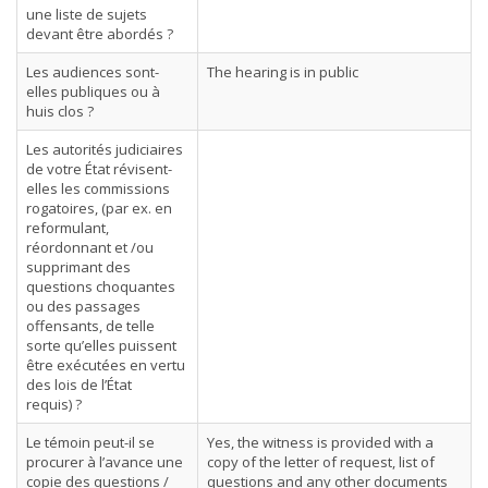
une liste de sujets
devant être abordés ?
Les audiences sont-
The hearing is in public
elles publiques ou à
huis clos ?
Les autorités judiciaires
de votre État révisent-
elles les commissions
rogatoires, (par ex. en
reformulant,
réordonnant et /ou
supprimant des
questions choquantes
ou des passages
offensants, de telle
sorte qu’elles puissent
être exécutées en vertu
des lois de l’État
requis) ?
Le témoin peut-il se
Yes, the witness is provided with a
procurer à l’avance une
copy of the letter of request, list of
copie des questions /
questions and any other documents