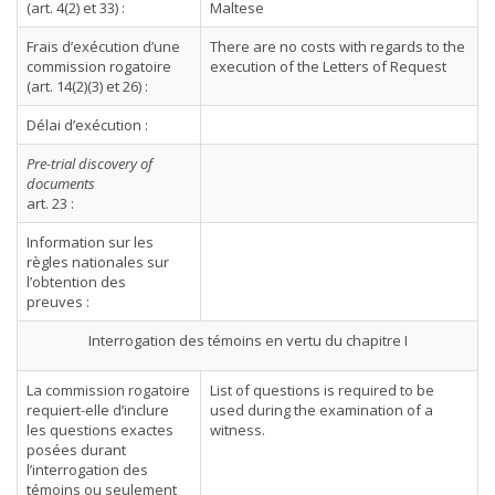
(art. 4(2) et 33) :
Maltese
Frais d’exécution d’une
There are no costs with regards to the
commission rogatoire
execution of the Letters of Request
(art. 14(2)(3) et 26) :
Délai d’exécution :
Pre-trial discovery of
documents
art. 23 :
Information sur les
règles nationales sur
l’obtention des
preuves :
Interrogation des témoins en vertu du chapitre I
La commission rogatoire
List of questions is required to be
requiert-elle d’inclure
used during the examination of a
les questions exactes
witness.
posées durant
l’interrogation des
témoins ou seulement