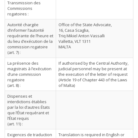
Transmission des
Commissions
rogatoires :
Autorité chargée
Office of the State Advocate,
d’informer l’autorité
16, Casa Scaglia,
requérante de l’heure et
Triq Mikiel Anton Vassalli
du lieu d’exécution de la
Valletta, VLT 1311
commission rogatoire
MALTA
(art. 7) :
La présence des
If authorised by the Central Authority,
magistrats à l’exécution
judicial personnel may be present at
d’une commission
the execution of the letter of request
rogatoire
(Article 19 of Chapter 443 of the Laws
(art. 8) :
of Malta)
Dispenses et
interdictions établies
par la loi d’autres États
que l’État requérant et
l’État requis
(art. 11) :
Exigences de traduction
Translation is required in English or