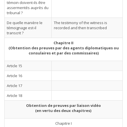
témoin doivent-ils être
assermentés auprès du
tribunal ?
De quelle manière le
The testimony of the witness is
témoignage est-il
recorded and then transcribed
transcrit ?
Chapitre II
(Obtention des preuves par des agents diplomatiques ou
consulaires et par des commissaires)
Article 15
Article 16
Article 17
Article 18
Obtention de preuves par liaison vidéo
(en vertu des deux chapitres)
Chapitre I