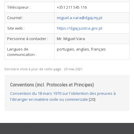
Télécopieur :
+351 211 545 116
Courriel :
miguel.a.vara@dgaj.mj.pt
Site web :
https://dgaj.justica.gov.pt
Personne à contacter :
Mr. Miguel Vara
Langues de
portugais, anglais, français
communication :
Dernière mise à jour de cette page :
20 mai 2021
Conventions (incl. Protocoles et Principes)
Convention du 18 mars 1970 sur l'obtention des preuves à
l'étranger en matière civile ou commerciale
[20]
USEFUL LINKS