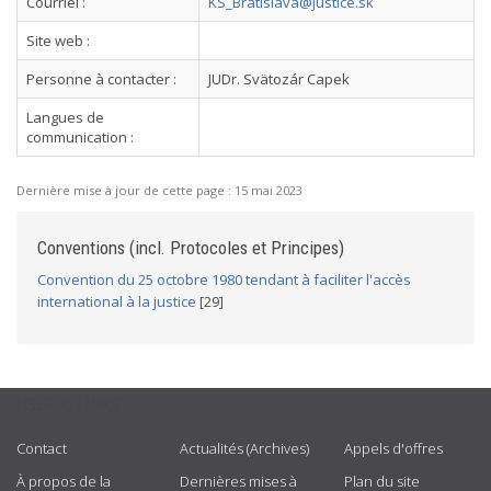
Courriel :
KS_Bratislava@justice.sk
Site web :
Personne à contacter :
JUDr. Svätozár Capek
Langues de
communication :
Dernière mise à jour de cette page :
15 mai 2023
Conventions (incl. Protocoles et Principes)
Convention du 25 octobre 1980 tendant à faciliter l'accès
international à la justice
[29]
USEFUL LINKS
Contact
Actualités (Archives)
Appels d'offres
À propos de la
Dernières mises à
Plan du site