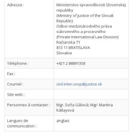
Adresse :
Ministerstvo spravodlivosti Slovenskej
republiky
(Ministry of Justice of the Slovak
Republic)
Odbor medzinárodného práva
súkromného a procesného
(Private International Law Division)
Račianska 71
813 11 BRATISLAVA
Slovakia
Téléphone :
+421 2 88891358
Fax :
Courriel :
civil.inter.coop@justice.sk
Site web :
Personnes à contacter :
Mgr. Soňa Gálová; Mgr. Martina
Kállayová
Langues de
anglais
communication :