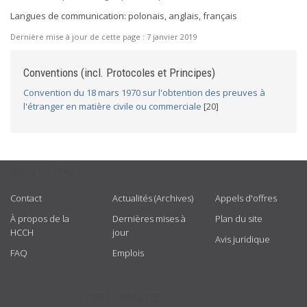
Langues de communication: polonais, anglais, français
Dernière mise à jour de cette page :
7 janvier 2019
Conventions (incl. Protocoles et Principes)
Convention du 18 mars 1970 sur l'obtention des preuves à
l'étranger en matière civile ou commerciale
[20]
USEFUL LINKS
Contact
Actualités (Archives)
Appels d'offres
À propos de la
Dernières mises à
Plan du site
HCCH
jour
Avis juridique
FAQ
Emplois
GET CONNECTED