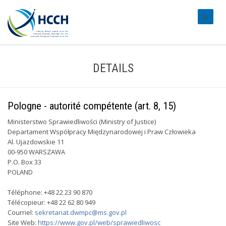
#transl
DETAILS
Pologne - autorité compétente (art. 8, 15)
Ministerstwo Sprawiedliwości (Ministry of Justice)
Departament Współpracy Międzynarodowej i Praw Człowieka
Al. Ujazdowskie 11
00-950 WARSZAWA
P.O. Box 33
POLAND
Téléphone: +48 22 23 90 870
Télécopieur: +48 22 62 80 949
Courriel:
sekretariat.dwmpc@ms.gov.pl
Site Web:
https://www.gov.pl/web/sprawiedliwosc