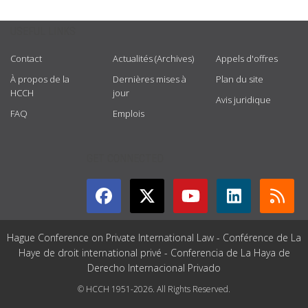
USEFUL LINKS
Contact
Actualités (Archives)
Appels d'offres
À propos de la
Dernières mises à
Plan du site
HCCH
jour
Avis juridique
FAQ
Emplois
GET CONNECTED
Hague Conference on Private International Law - Conférence de La
Haye de droit international privé - Conferencia de La Haya de
Derecho Internacional Privado
© HCCH 1951-2026. All Rights Reserved.