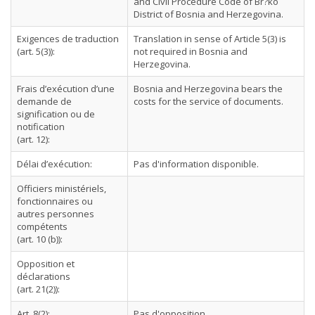
and Civil Procedure Code of Br?ko
District of Bosnia and Herzegovina.
Exigences de traduction
Translation in sense of Article 5(3) is
(art. 5(3)):
not required in Bosnia and
Herzegovina.
Frais d’exécution d’une
Bosnia and Herzegovina bears the
demande de
costs for the service of documents.
signification ou de
notification
(art. 12):
Délai d’exécution:
Pas d'information disponible.
Officiers ministériels,
fonctionnaires ou
autres personnes
compétents
(art. 10 (b)):
Opposition et
déclarations
(art. 21(2)):
Art. 8(2):
Pas d'opposition.