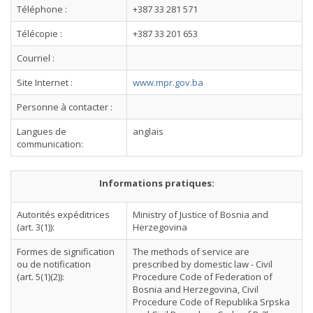
Téléphone :
+387 33 281 571
Télécopie :
+387 33 201 653
Courriel :
Site Internet :
www.mpr.gov.ba
Personne à contacter :
Langues de
anglais
communication:
Informations pratiques:
Autorités expéditrices
Ministry of Justice of Bosnia and
(art. 3(1)):
Herzegovina
Formes de signification
The methods of service are
ou de notification
prescribed by domestic law - Civil
(art. 5(1)(2)):
Procedure Code of Federation of
Bosnia and Herzegovina, Civil
Procedure Code of Republika Srpska