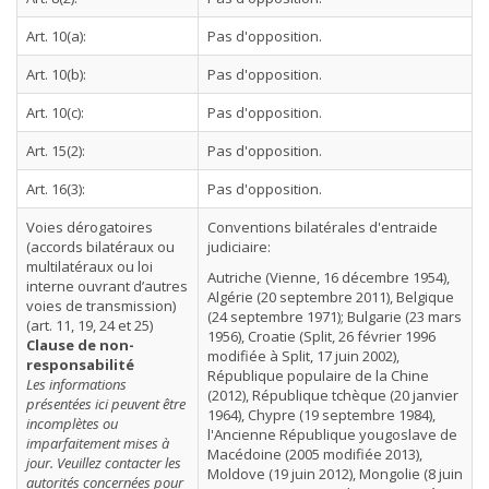
Art. 10(a):
Pas d'opposition.
Art. 10(b):
Pas d'opposition.
Art. 10(c):
Pas d'opposition.
Art. 15(2):
Pas d'opposition.
Art. 16(3):
Pas d'opposition.
Voies dérogatoires
Conventions bilatérales d'entraide
(accords bilatéraux ou
judiciaire:
multilatéraux ou loi
Autriche (Vienne, 16 décembre 1954),
interne ouvrant d’autres
Algérie (20 septembre 2011), Belgique
voies de transmission)
(24 septembre 1971); Bulgarie (23 mars
(art. 11, 19, 24 et 25)
1956), Croatie (Split, 26 février 1996
Clause de non-
modifiée à Split, 17 juin 2002),
responsabilité
République populaire de la Chine
Les informations
(2012), République tchèque (20 janvier
présentées ici peuvent être
1964), Chypre (19 septembre 1984),
incomplètes ou
l'Ancienne République yougoslave de
imparfaitement mises à
Macédoine (2005 modifiée 2013),
jour. Veuillez contacter les
Moldove (19 juin 2012), Mongolie (8 juin
autorités concernées pour