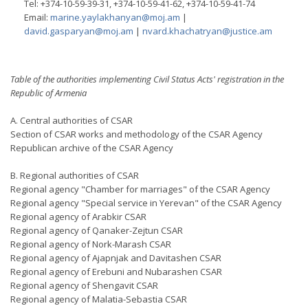
Tel: +374-10-59-39-31, +374-10-59-41-62, +374-10-59-41-74
Email:
marine.yaylakhanyan@moj.am
|
david.gasparyan@moj.am
|
nvard.khachatryan@justice.am
Table of the authorities implementing Civil Status Acts' registration in the
Republic of Armenia
A. Central authorities of CSAR
Section of CSAR works and methodology of the CSAR Agency
Republican archive of the CSAR Agency
B. Regional authorities of CSAR
Regional agency "Chamber for marriages" of the CSAR Agency
Regional agency "Special service in Yerevan" of the CSAR Agency
Regional agency of Arabkir CSAR
Regional agency of Qanaker-Zejtun CSAR
Regional agency of Nork-Marash CSAR
Regional agency of Ajapnjak and Davitashen CSAR
Regional agency of Erebuni and Nubarashen CSAR
Regional agency of Shengavit CSAR
Regional agency of Malatia-Sebastia CSAR