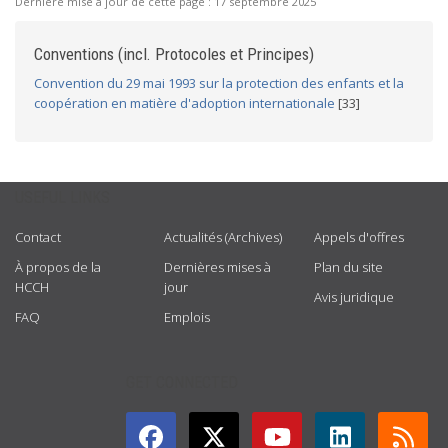
Dernière mise à jour de cette page :
17 septembre 2025
Conventions (incl. Protocoles et Principes)
Convention du 29 mai 1993 sur la protection des enfants et la
coopération en matière d'adoption internationale
[33]
USEFUL LINKS
Contact
Actualités (Archives)
Appels d'offres
À propos de la
Dernières mises à
Plan du site
HCCH
jour
Avis juridique
FAQ
Emplois
GET CONNECTED