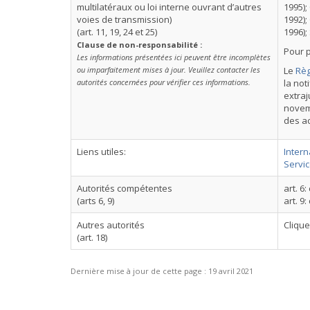
multilatéraux ou loi interne ouvrant d’autres
1995);
voies de transmission)
1992);
(art. 11, 19, 24 et 25)
1996);
Clause de non-responsabilité :
Pour p
Les informations présentées ici peuvent être incomplètes
ou imparfaitement mises à jour. Veuillez contacter les
Le
Règ
autorités concernées pour vérifier ces informations.
la not
extraj
novemb
des ac
Liens utiles:
Intern
Servic
Autorités compétentes
art. 6:
(arts 6, 9)
art. 9:
Autres autorités
Cliqu
(art. 18)
Dernière mise à jour de cette page :
19 avril 2021