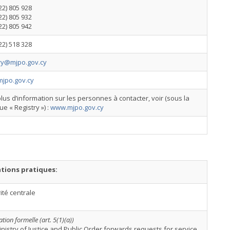
22) 805 928
22) 805 932
22) 805 942
22) 518 328
try@mjpo.gov.cy
jpo.gov.cy
lus d’information sur les personnes à contacter, voir (sous la
ue « Registry ») :
www.mjpo.gov.cy
tions pratiques:
rité centrale
ation formelle (art. 5(1)(a))
nistry of Justice and Public Order forwards requests for service