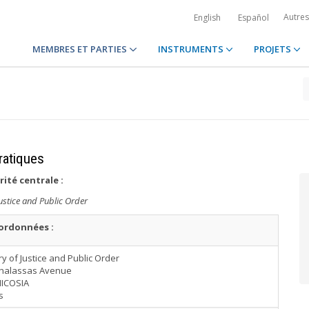
Autre
English
Español
MEMBRES ET PARTIES
INSTRUMENTS
PROJETS
ratiques
rité centrale
:
Justice and Public Order
ordonnées :
ry of Justice and Public Order
thalassas Avenue
NICOSIA
s