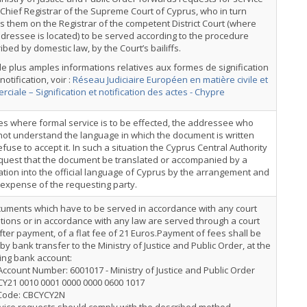
 Chief Registrar of the Supreme Court of Cyprus, who in turn
 them on the Registrar of the competent District Court (where
dressee is located) to be served according to the procedure
ibed by domestic law, by the Court’s bailiffs.
e plus amples informations relatives aux formes de signification
notification, voir :
Réseau Judiciaire Européen en matière civile et
ciale – Signification et notification des actes - Chypre
es where formal service is to be effected, the addressee who
ot understand the language in which the document is written
fuse to accept it. In such a situation the Cyprus Central Authority
equest that the document be translated or accompanied by a
ation into the official language of Cyprus by the arrangement and
 expense of the requesting party.
cuments which have to be served in accordance with any court
tions or in accordance with any law are served through a court
fter payment, of a flat fee of 21 Euros.Payment of fees shall be
y bank transfer to the Ministry of Justice and Public Order, at the
ing bank account:
ccount Number: 6001017 - Ministry of Justice and Public Order
CY21 0010 0001 0000 0000 0600 1017
 Code: CBCYCY2N