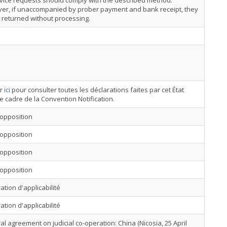
rvice requests should comply with the described method.
er, if unaccompanied by prober payment and bank receipt, they
e returned without processing.
er
ici
pour consulter toutes les déclarations faites par cet État
e cadre de la Convention Notification.
'opposition
'opposition
'opposition
'opposition
ation d'applicabilité
ation d'applicabilité
ral agreement on judicial co-operation: China (Nicosia, 25 April