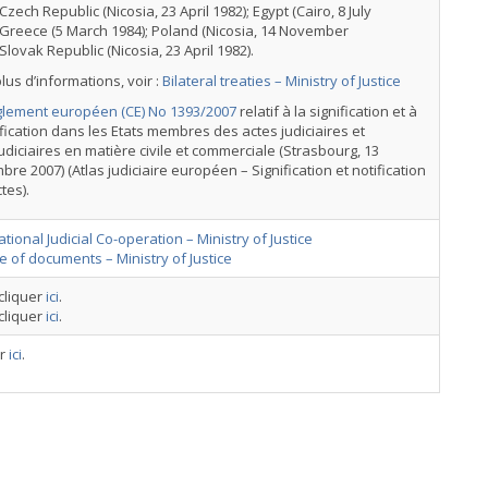
 Czech Republic (Nicosia, 23 April 1982); Egypt (Cairo, 8 July
 Greece (5 March 1984); Poland (Nicosia, 14 November
 Slovak Republic (Nicosia, 23 April 1982).
lus d’informations, voir :
Bilateral treaties – Ministry of Justice
lement européen (CE) No 1393/2007
relatif à la signification et à
ification dans les Etats membres des actes judiciaires et
udiciaires en matière civile et commerciale (Strasbourg, 13
re 2007) (Atlas judiciaire européen – Signification et notification
tes).
ational Judicial Co-operation – Ministry of Justice
e of documents – Ministry of Justice
 cliquer
ici
.
 cliquer
ici
.
er
ici
.