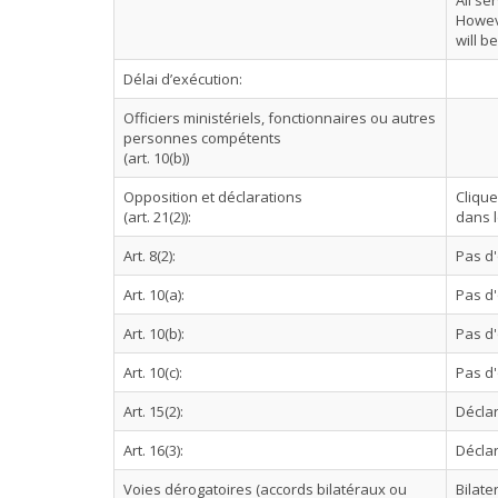
All se
Howev
will b
Délai d’exécution:
Officiers ministériels, fonctionnaires ou autres
personnes compétents
(art. 10(b))
Opposition et déclarations
Cliqu
(art. 21(2)):
dans l
Art. 8(2):
Pas d
Art. 10(a):
Pas d
Art. 10(b):
Pas d
Art. 10(c):
Pas d
Art. 15(2):
Déclar
Art. 16(3):
Déclar
Voies dérogatoires (accords bilatéraux ou
Bilate