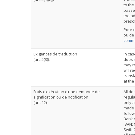
to the
passes
the ad
prescr
Pour d
ou de 
commer
Exigences de traduction
In cas
(art. 5(3)):
does n
may re
will r
transl
at the
Frais d’exécution d’une demande de
All do
signification ou de notification
regula
(art. 12):
only a
made b
follow
Bank A
IBAN: 
Swift