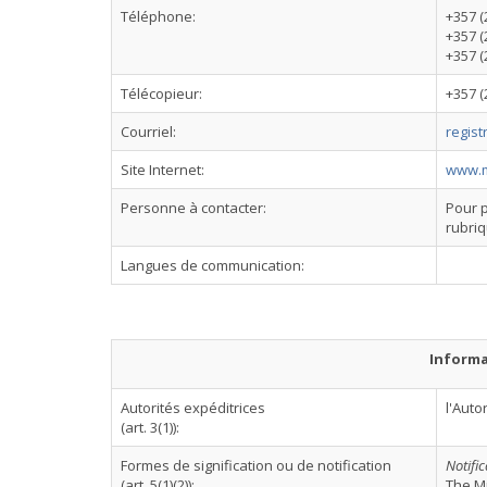
Téléphone:
+357 (
+357 (
+357 (
Télécopieur:
+357 (
Courriel:
regis
Site Internet:
www.m
Personne à contacter:
Pour p
rubriq
Langues de communication:
Informa
Autorités expéditrices
l'Auto
(art. 3(1)):
Formes de signification ou de notification
Notific
(art. 5(1)(2)):
The Mi